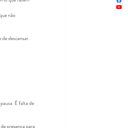
que não 
 de descansar.
ausa. É falta de 
a de presença para 