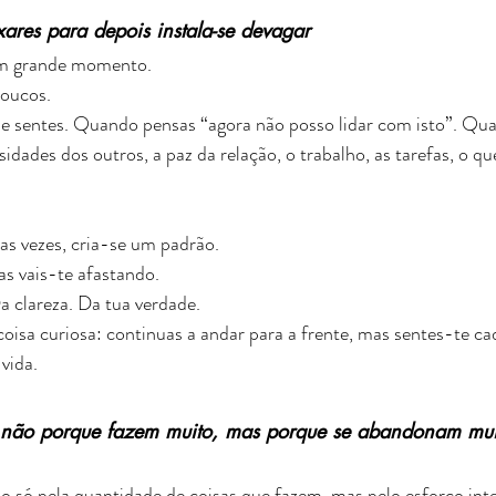
ares para depois instala-se devagar
m grande momento.
poucos.
ue sentes. Quando pensas “agora não posso lidar com isto”. Qu
idades dos outros, a paz da relação, o trabalho, as tarefas, o q
as vezes, cria-se um padrão.
s vais-te afastando.
a clareza. Da tua verdade.
oisa curiosa: continuas a andar para a frente, mas sentes-te c
vida.
 não porque fazem muito, mas porque se abandonam mui
o só pela quantidade de coisas que fazem, mas pelo esforço int