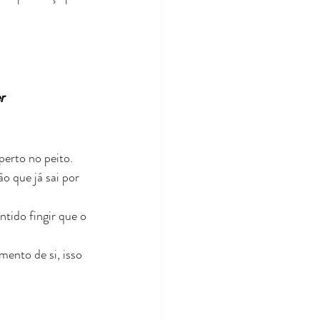
r
erto no peito. 
 que já sai por 
tido fingir que o 
nto de si, isso 
 