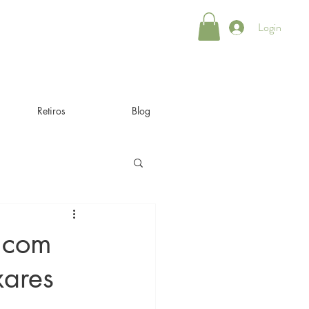
Login
Retiros
Blog
 com
xares