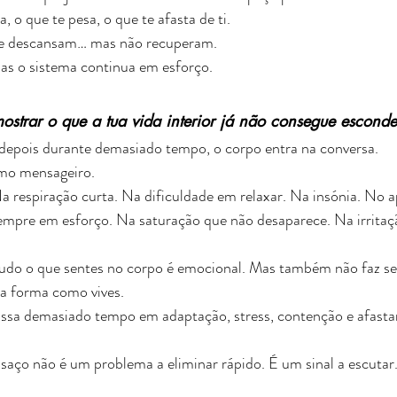
 o que te pesa, o que te afasta de ti.
que descansam… mas não recuperam.
as o sistema continua em esforço.
trar o que a tua vida interior já não consegue esconde
depois durante demasiado tempo, o corpo entra na conversa.
mo mensageiro.
 respiração curta. Na dificuldade em relaxar. Na insónia. No ap
empre em esforço. Na saturação que não desaparece. Na irritação
tudo o que sentes no corpo é emocional. Mas também não faz sen
la forma como vives.
a demasiado tempo em adaptação, stress, contenção e afastame
ansaço não é um problema a eliminar rápido. É um sinal a escutar.