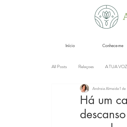
Início
Conhece-me
All Posts
Relaçoes
A TUA VO
Andreia Almeida
1 de
Há um ca
descanso