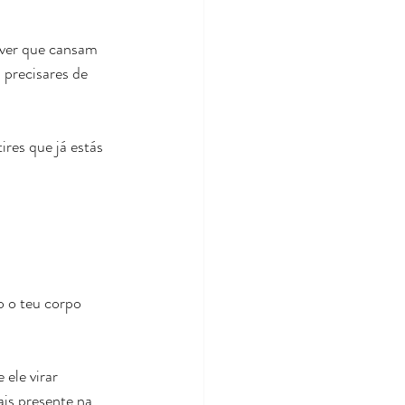
iver que cansam 
precisares de 
res que já estás 
 o teu corpo 
ele virar 
is presente na 