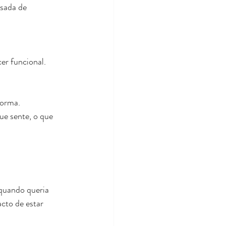
nsada de 
cer funcional.
forma.
ue sente, o que 
 quando queria 
cto de estar 