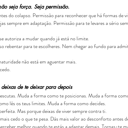
 não seja força. Seja permissão.
ntes do colapso. Permissão para reconhecer que há formas de v
jas sempre em adaptação. Permissão para te levares a sério sem 
e autoriza a mudar quando já está no limite.
so rebentar para te escolheres. Nem chegar ao fundo para admiti
 maturidade não está em aguentar mais.
cedo.
eixas de te deixar para depois
escutas. Muda a forma como te posicionas. Muda a forma como
omo lês os teus limites. Muda a forma como decides.
perfeita. Mas porque deixas de viver sempre contra ti.
is cedo o que te pesa. Dás mais valor ao desconforto antes de 
erceber melhor quando te estás a adaptar demais. Tornas-te ma