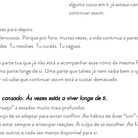
alguma coisa em ti já estava ca
continuar assim.
res para depois.
lenciosos. Porque por fora, muitas vezes, a vida continua a pare
des. Tu resolves. Tu cuidas. Tu segues.
 parte tua que já não está a acompanhar esse ritmo da mesma 
a parte longe de si. Uma parte que talvez já nem saiba bem o q
— só sabe que continuar assim está a custar demasiado.
cansado. Às vezes estás a viver longe de ti.
saço” a estados muito mais profundos.
o de se adaptar para evitar conflito. Ao hábito de dizer “sim”
e estar sempre a antecipar reações. À culpa de se escolher. Ao fa
os outros e cada vez menos disponível para si.