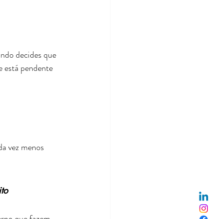
ando decides que 
ue está pendente 
ada vez menos 
to
erno que fazem 